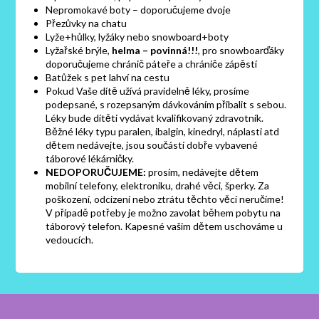
Nepromokavé boty – doporučujeme dvoje
Přezůvky na chatu
Lyže+hůlky, lyžáky nebo snowboard+boty
Lyžařské brýle,
helma – povinná!!!
, pro snowboarďáky
doporučujeme chránič páteře a chrániče zápěstí
Batůžek s pet lahví na cestu
Pokud Vaše dítě užívá pravidelně léky, prosíme
podepsané, s rozepsaným dávkováním přibalit s sebou.
Léky bude dítěti vydávat kvalifikovaný zdravotník.
Běžné léky typu paralen, ibalgin, kinedryl, náplasti atd
dětem nedávejte, jsou součástí dobře vybavené
táborové lékárničky.
NEDOPORUČUJEME:
prosím, nedávejte dětem
mobilní telefony, elektroniku, drahé věci, šperky. Za
poškození, odcizení nebo ztrátu těchto věcí neručíme!
V případě potřeby je možno zavolat během pobytu na
táborový telefon. Kapesné vašim dětem uschováme u
vedoucích.