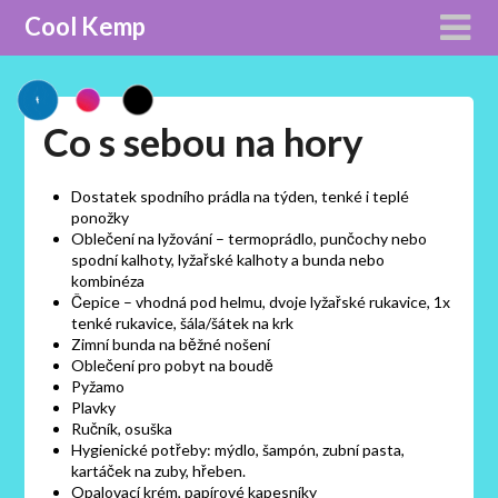
Cool Kemp
Co s sebou na hory
Dostatek spodního prádla na týden, tenké i teplé
ponožky
Oblečení na lyžování – termoprádlo, punčochy nebo
spodní kalhoty, lyžařské kalhoty a bunda nebo
kombinéza
Čepice – vhodná pod helmu, dvoje lyžařské rukavice, 1x
tenké rukavice, šála/šátek na krk
Zimní bunda na běžné nošení
Oblečení pro pobyt na boudě
Pyžamo
Plavky
Ručník, osuška
Hygienické potřeby: mýdlo, šampón, zubní pasta,
kartáček na zuby, hřeben.
Opalovací krém, papírové kapesníky